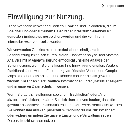
SchichtWerk
Impressum
Navig
Zeitreisen im Wersonhaus
Einwilligung zur Nutzung.
ÖFFNUNGSZEITEN
Diese Webseite verwendet Cookies. Cookies sind Textdateien, die im
Speicher und/oder auf einem Datenträger Ihres zum Seitenbesuch
Am 2. Sonntag im Monat von 14—17 Uhr (nicht an
genutzten Endgerätes gespeichert werden und die von Ihrem
Feiertagen oder Sylvester)
Internetbrowser verarbeitet werden.
Wir verwenden Cookies mit rein technischem Inhalt, um die
Dienstags von 10—12 Uhr (nicht an Feiertagen oder in
Seitennutzung technisch zu realisieren. Das Webanalyse-Tool Matomo
den Ferien)
Analytics mit IP Anonymisierung ermöglicht uns eine Analyse der
Nach Vereinbarung
Seitennutzung, wenn Sie uns hierzu Ihre Einwilligung erteilen. Weitere
Funktionalitäten, wie die Einbindung von Youtube-Videos und Google
Zu Sonderterminen (siehe aktuellen Termine)
Maps sind ebenfalls optional und können von Ihnen aktiv gewählt
werden. Sie finden hierzu weitere Informationen unter „Details anzeigen“
und in
unseren Datenschutzhinweisen
.
Wenn Sie auf „Einstellungen speichern & schließen“ oder „Alle
Diese Seite teilen
akzeptieren“ klicken, erklären Sie sich damit einverstanden, dass die
gewählten Cookies/Funktionalitäten für diesen Zweck verarbeitet werden.
Sie können Ihre Auswahl jederzeit mit Wirkung für die Zukunft ändern
oder widerrufen indem Sie unsere Einstellungs-Verwaltung in den
Datenschutzhinweisen nutzen.