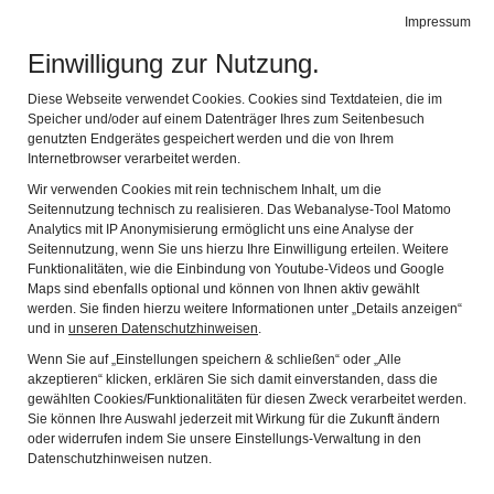
SchichtWerk
Impressum
Navig
Zeitreisen im Wersonhaus
Einwilligung zur Nutzung.
Zurück
Wei
Diese Webseite verwendet Cookies. Cookies sind Textdateien, die im
Speicher und/oder auf einem Datenträger Ihres zum Seitenbesuch
genutzten Endgerätes gespeichert werden und die von Ihrem
Internetbrowser verarbeitet werden.
Wir verwenden Cookies mit rein technischem Inhalt, um die
Seitennutzung technisch zu realisieren. Das Webanalyse-Tool Matomo
Analytics mit IP Anonymisierung ermöglicht uns eine Analyse der
Seitennutzung, wenn Sie uns hierzu Ihre Einwilligung erteilen. Weitere
WILLKOMMEN IM
Funktionalitäten, wie die Einbindung von Youtube-Videos und Google
Maps sind ebenfalls optional und können von Ihnen aktiv gewählt
SCHICHTWERK
werden. Sie finden hierzu weitere Informationen unter „Details anzeigen“
und in
unseren Datenschutzhinweisen
.
Wenn Sie auf „Einstellungen speichern & schließen“ oder „Alle
akzeptieren“ klicken, erklären Sie sich damit einverstanden, dass die
Unsere Ausstellungen:
gewählten Cookies/Funktionalitäten für diesen Zweck verarbeitet werden.
Sie können Ihre Auswahl jederzeit mit Wirkung für die Zukunft ändern
oder widerrufen indem Sie unsere Einstellungs-Verwaltung in den
Dauerausstellung Römer
Datenschutzhinweisen nutzen.
Dauerausstellung Bajuwaren