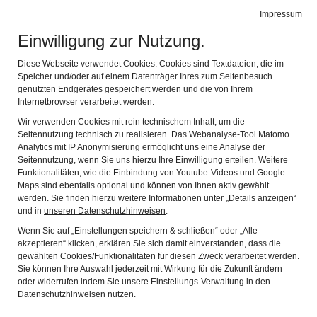
SchichtWerk
Impressum
Navig
Zeitreisen im Wersonhaus
Einwilligung zur Nutzung.
ADRESSE
Diese Webseite verwendet Cookies. Cookies sind Textdateien, die im
Speicher und/oder auf einem Datenträger Ihres zum Seitenbesuch
Wersonhaus
genutzten Endgerätes gespeichert werden und die von Ihrem
Brucker Straße 11
Internetbrowser verarbeitet werden.
82205 Gilching
Wir verwenden Cookies mit rein technischem Inhalt, um die
Seitennutzung technisch zu realisieren. Das Webanalyse-Tool Matomo
08105-775394 (Annette Reindel)
Analytics mit IP Anonymisierung ermöglicht uns eine Analyse der
08105-25210 (Manfred Gehrke)
Seitennutzung, wenn Sie uns hierzu Ihre Einwilligung erteilen. Weitere
Funktionalitäten, wie die Einbindung von Youtube-Videos und Google
info@schichtwerk-gilching.de
Maps sind ebenfalls optional und können von Ihnen aktiv gewählt
werden. Sie finden hierzu weitere Informationen unter „Details anzeigen“
und in
unseren Datenschutzhinweisen
.
Sie haben die Einwilligung zur Nutzung von eingebundenen
externen Inhalten auf dieser Website noch nicht erteilt.
Wenn Sie auf „Einstellungen speichern & schließen“ oder „Alle
akzeptieren“ klicken, erklären Sie sich damit einverstanden, dass die
gewählten Cookies/Funktionalitäten für diesen Zweck verarbeitet werden.
Sie können Ihre Auswahl jederzeit mit Wirkung für die Zukunft ändern
Inhalte anzeigen
oder widerrufen indem Sie unsere Einstellungs-Verwaltung in den
Datenschutzhinweisen nutzen.